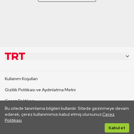
KURUMSAL
Kullanım Koşulları
KANAL SİTELERİ
Gizlilik Politikası ve Aydınlatma Metni
Çerez Politikası
SİTELER
Bu sitede tanımlama bilgileri kullanılır. Sitede gezinmeye devam
İletişim
ederek, çerez kullanımımızı kabul etmiş olursunuz.
Çerez
Politikası
CANLI YAYINLAR
Her hakkı saklıdır. ©2026 TRT. Bağlantı yoluyla gidilen dış
Kabul et
sitelerin içeriklerinden TRT sorumlu değildir.