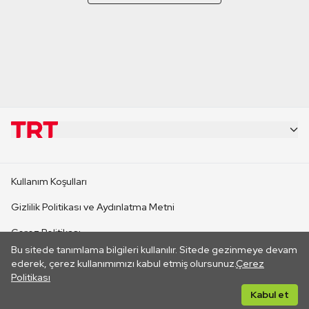
KURUMSAL
Kullanım Koşulları
KANAL SİTELERİ
Gizlilik Politikası ve Aydınlatma Metni
Çerez Politikası
SİTELER
Bu sitede tanımlama bilgileri kullanılır. Sitede gezinmeye devam
İletişim
ederek, çerez kullanımımızı kabul etmiş olursunuz.
Çerez
Politikası
CANLI YAYINLAR
Her hakkı saklıdır. ©2026 TRT. Bağlantı yoluyla gidilen dış
Kabul et
sitelerin içeriklerinden TRT sorumlu değildir.