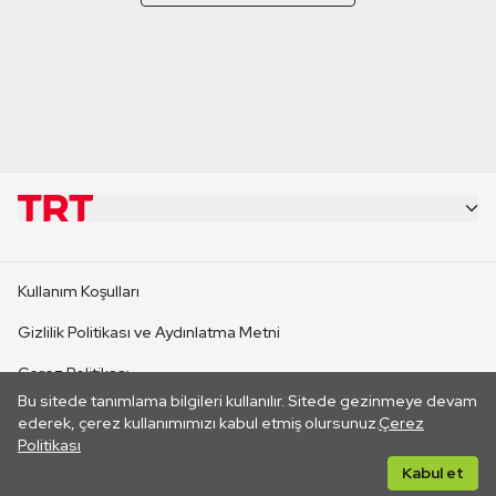
KURUMSAL
Kullanım Koşulları
KANAL SİTELERİ
Gizlilik Politikası ve Aydınlatma Metni
Çerez Politikası
SİTELER
Bu sitede tanımlama bilgileri kullanılır. Sitede gezinmeye devam
İletişim
ederek, çerez kullanımımızı kabul etmiş olursunuz.
Çerez
Politikası
CANLI YAYINLAR
Her hakkı saklıdır. ©2026 TRT. Bağlantı yoluyla gidilen dış
Kabul et
sitelerin içeriklerinden TRT sorumlu değildir.