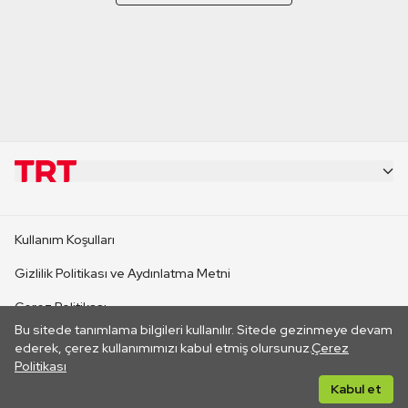
KURUMSAL
Kullanım Koşulları
KANAL SİTELERİ
Gizlilik Politikası ve Aydınlatma Metni
Çerez Politikası
SİTELER
Bu sitede tanımlama bilgileri kullanılır. Sitede gezinmeye devam
İletişim
ederek, çerez kullanımımızı kabul etmiş olursunuz.
Çerez
Politikası
CANLI YAYINLAR
Her hakkı saklıdır. ©2026 TRT. Bağlantı yoluyla gidilen dış
Kabul et
sitelerin içeriklerinden TRT sorumlu değildir.