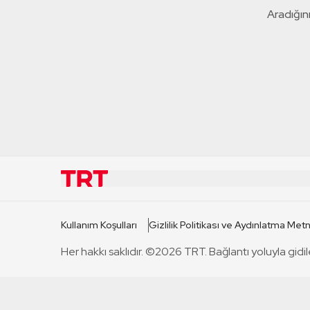
Aradığını
KURUMSAL
KANAL
Kullanım Koşulları
Gizlilik Politikası ve Aydınlatma Metn
TRT Hakkında
TRT 1
Her hakkı saklıdır. ©2026 TRT. Bağlantı yoluyla gidil
Mevzuat
TRT 2
Basın Açıklamaları
TRT Belge
Bize Ulaşın
TRT Habe