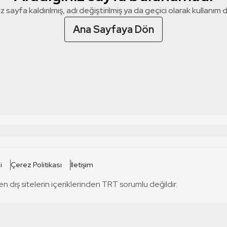
z sayfa kaldırılmış, adı değiştirilmiş ya da geçici olarak kullanım dış
Ana Sayfaya Dön
 SİTELERİ
SİTELER
i
Çerez Politikası
İletişim
TRT Kürdi
tabii
T
en dış sitelerin içeriklerinden TRT sorumlu değildir.
TRT World
TRT Dinle
T
sel
TRT Arabi
Engelsiz TRT
T
r
TRT Eba İlkokul
TRT 12 Punto
T