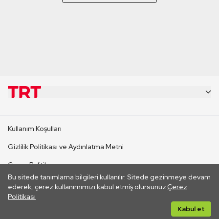
KURUMSAL
Kullanım Koşulları
KANAL SİTELERİ
Gizlilik Politikası ve Aydınlatma Metni
Çerez Politikası
SİTELER
Bu sitede tanımlama bilgileri kullanılır. Sitede gezinmeye devam
İletişim
ederek, çerez kullanımımızı kabul etmiş olursunuz.
Çerez
Politikası
CANLI YAYINLAR
Her hakkı saklıdır. ©2026 TRT. Bağlantı yoluyla gidilen dış
Kabul et
sitelerin içeriklerinden TRT sorumlu değildir.