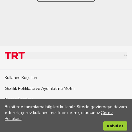
KURUMSAL
Kullanım Koşulları
KANAL SİTELERİ
Gizlilik Politikası ve Aydınlatma Metni
Çerez Politikası
SİTELER
Bu sitede tanımlama bilgileri kullanılır. Sitede gezinmeye devam
İletişim
ederek, çerez kullanımımızı kabul etmiş olursunuz.
Çerez
Politikası
CANLI YAYINLAR
Her hakkı saklıdır. ©2026 TRT. Bağlantı yoluyla gidilen dış
Kabul et
sitelerin içeriklerinden TRT sorumlu değildir.