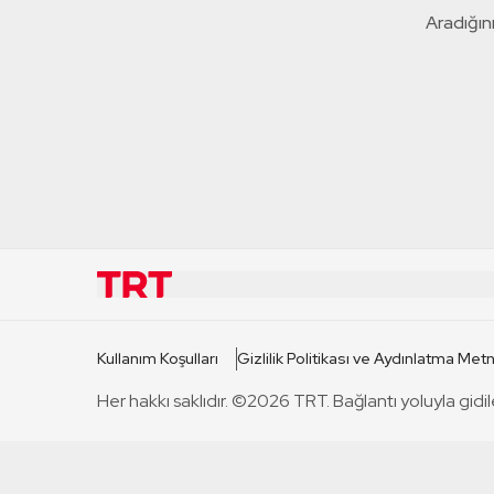
Aradığını
KURUMSAL
KANAL
Kullanım Koşulları
Gizlilik Politikası ve Aydınlatma Metn
TRT Hakkında
TRT 1
Her hakkı saklıdır. ©2026 TRT. Bağlantı yoluyla gidil
Mevzuat
TRT 2
Basın Açıklamaları
TRT Belge
Bize Ulaşın
TRT Habe