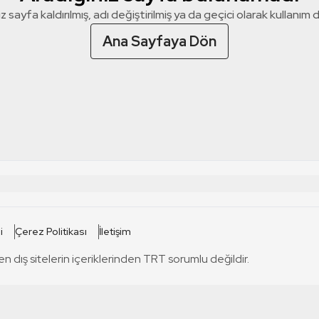
z sayfa kaldırılmış, adı değiştirilmiş ya da geçici olarak kullanım dış
Ana Sayfaya Dön
 SİTELERİ
SİTELER
i
Çerez Politikası
İletişim
TRT Kürdi
tabii
T
en dış sitelerin içeriklerinden TRT sorumlu değildir.
TRT World
TRT Dinle
T
sel
TRT Arabi
Engelsiz TRT
T
r
TRT Eba İlkokul
TRT 12 Punto
T