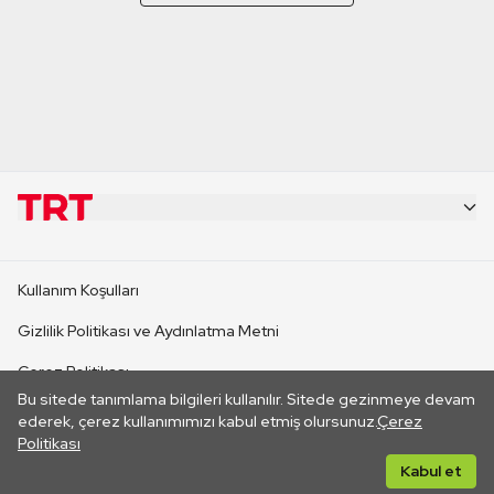
KURUMSAL
Kullanım Koşulları
KANAL SİTELERİ
Gizlilik Politikası ve Aydınlatma Metni
Çerez Politikası
SİTELER
Bu sitede tanımlama bilgileri kullanılır. Sitede gezinmeye devam
İletişim
ederek, çerez kullanımımızı kabul etmiş olursunuz.
Çerez
Politikası
CANLI YAYINLAR
Her hakkı saklıdır. ©2026 TRT. Bağlantı yoluyla gidilen dış
Kabul et
sitelerin içeriklerinden TRT sorumlu değildir.