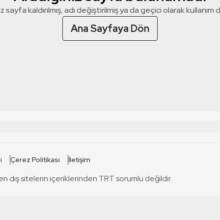
z sayfa kaldırılmış, adı değiştirilmiş ya da geçici olarak kullanım dış
Ana Sayfaya Dön
 SİTELERİ
SİTELER
i
Çerez Politikası
İletişim
TRT Kürdi
tabii
T
en dış sitelerin içeriklerinden TRT sorumlu değildir.
TRT World
TRT Dinle
T
sel
TRT Arabi
Engelsiz TRT
T
r
TRT Eba İlkokul
TRT 12 Punto
T