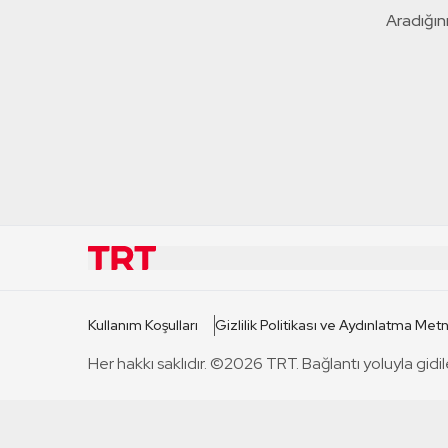
Aradığını
KURUMSAL
KANAL
Kullanım Koşulları
Gizlilik Politikası ve Aydınlatma Metn
TRT Hakkında
TRT 1
Her hakkı saklıdır. ©2026 TRT. Bağlantı yoluyla gidil
Mevzuat
TRT 2
Basın Açıklamaları
TRT Belge
Bize Ulaşın
TRT Habe