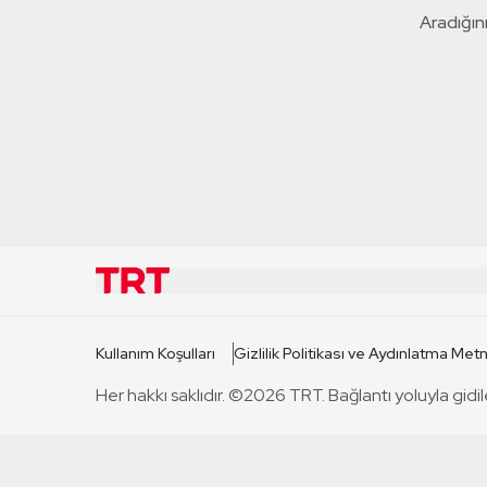
Aradığını
KURUMSAL
KANAL
Kullanım Koşulları
Gizlilik Politikası ve Aydınlatma Metn
TRT Hakkında
TRT 1
Her hakkı saklıdır. ©2026 TRT. Bağlantı yoluyla gidil
Mevzuat
TRT 2
Basın Açıklamaları
TRT Belge
Bize Ulaşın
TRT Habe