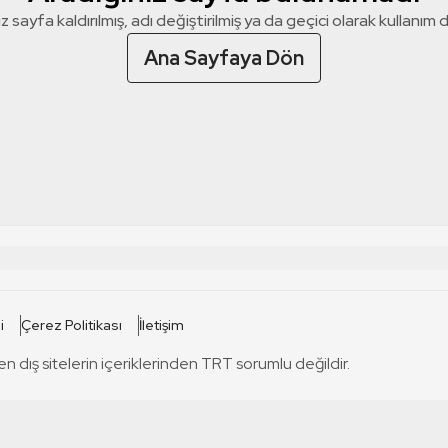
z sayfa kaldırılmış, adı değiştirilmiş ya da geçici olarak kullanım dış
Ana Sayfaya Dön
 SİTELERİ
SİTELER
i
Çerez Politikası
İletişim
TRT Kürdi
tabii
T
en dış sitelerin içeriklerinden TRT sorumlu değildir.
TRT World
TRT Dinle
T
sel
TRT Arabi
Engelsiz TRT
T
r
TRT Eba İlkokul
TRT 12 Punto
T