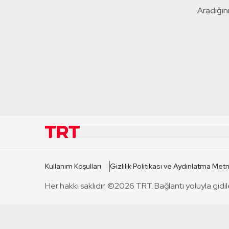
Aradığını
KURUMSAL
KANAL
Kullanım Koşulları
Gizlilik Politikası ve Aydınlatma Metn
TRT Hakkında
TRT 1
Her hakkı saklıdır. ©2026 TRT. Bağlantı yoluyla gidil
Mevzuat
TRT 2
Basın Açıklamaları
TRT Belge
Bize Ulaşın
TRT Habe