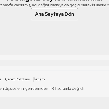
z sayfa kaldırılmış, adı değiştirilmiş ya da geçici olarak kullanım dış
Ana Sayfaya Dön
 SİTELERİ
SİTELER
i
Çerez Politikası
İletişim
TRT Kürdi
tabii
T
en dış sitelerin içeriklerinden TRT sorumlu değildir.
TRT World
TRT Dinle
T
sel
TRT Arabi
Engelsiz TRT
T
r
TRT Eba İlkokul
TRT 12 Punto
T