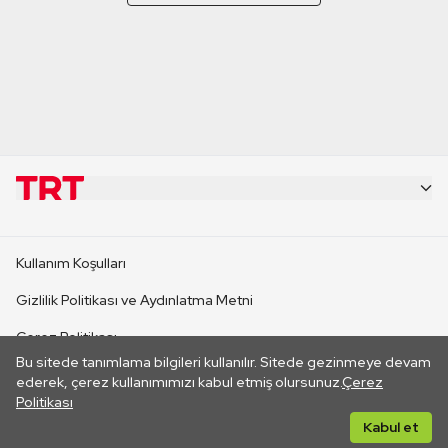
KURUMSAL
Kullanım Koşulları
KANAL SİTELERİ
Gizlilik Politikası ve Aydınlatma Metni
Çerez Politikası
SİTELER
Bu sitede tanımlama bilgileri kullanılır. Sitede gezinmeye devam
İletişim
ederek, çerez kullanımımızı kabul etmiş olursunuz.
Çerez
Politikası
CANLI YAYINLAR
Her hakkı saklıdır. ©2026 TRT. Bağlantı yoluyla gidilen dış
Kabul et
sitelerin içeriklerinden TRT sorumlu değildir.