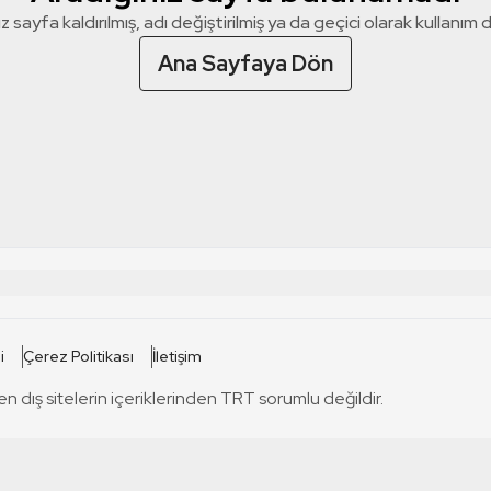
z sayfa kaldırılmış, adı değiştirilmiş ya da geçici olarak kullanım dış
Ana Sayfaya Dön
 SİTELERİ
SİTELER
i
Çerez Politikası
İletişim
TRT Kürdi
tabii
T
en dış sitelerin içeriklerinden TRT sorumlu değildir.
TRT World
TRT Dinle
T
sel
TRT Arabi
Engelsiz TRT
T
r
TRT Eba İlkokul
TRT 12 Punto
T