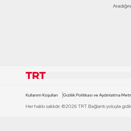
Aradığını
KURUMSAL
KANAL
Kullanım Koşulları
Gizlilik Politikası ve Aydınlatma Metn
TRT Hakkında
TRT 1
Her hakkı saklıdır. ©2026 TRT. Bağlantı yoluyla gidil
Mevzuat
TRT 2
Basın Açıklamaları
TRT Belge
Bize Ulaşın
TRT Habe