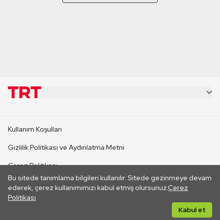
KURUMSAL
Kullanım Koşulları
KANAL SİTELERİ
Gizlilik Politikası ve Aydınlatma Metni
Çerez Politikası
SİTELER
Bu sitede tanımlama bilgileri kullanılır. Sitede gezinmeye devam
İletişim
ederek, çerez kullanımımızı kabul etmiş olursunuz.
Çerez
Politikası
CANLI YAYINLAR
Her hakkı saklıdır. ©2026 TRT. Bağlantı yoluyla gidilen dış
Kabul et
sitelerin içeriklerinden TRT sorumlu değildir.