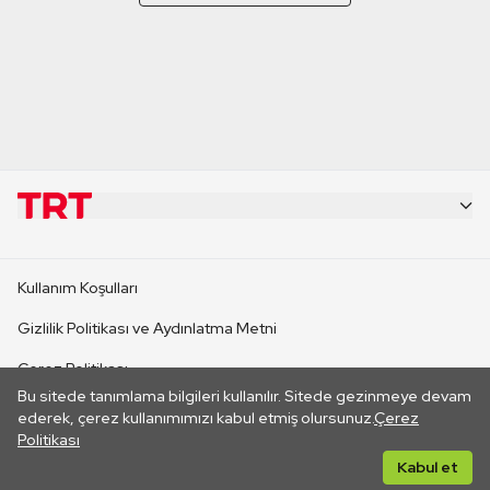
KURUMSAL
Kullanım Koşulları
KANAL SİTELERİ
Gizlilik Politikası ve Aydınlatma Metni
Çerez Politikası
SİTELER
Bu sitede tanımlama bilgileri kullanılır. Sitede gezinmeye devam
İletişim
ederek, çerez kullanımımızı kabul etmiş olursunuz.
Çerez
Politikası
CANLI YAYINLAR
Her hakkı saklıdır. ©2026 TRT. Bağlantı yoluyla gidilen dış
Kabul et
sitelerin içeriklerinden TRT sorumlu değildir.