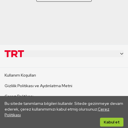
KURUMSAL
Kullanım Koşulları
KANAL SİTELERİ
Gizlilik Politikası ve Aydınlatma Metni
Çerez Politikası
SİTELER
Bu sitede tanımlama bilgileri kullanılır. Sitede gezinmeye devam
İletişim
ederek, çerez kullanımımızı kabul etmiş olursunuz.
Çerez
Politikası
CANLI YAYINLAR
Her hakkı saklıdır. ©2026 TRT. Bağlantı yoluyla gidilen dış
Kabul et
sitelerin içeriklerinden TRT sorumlu değildir.