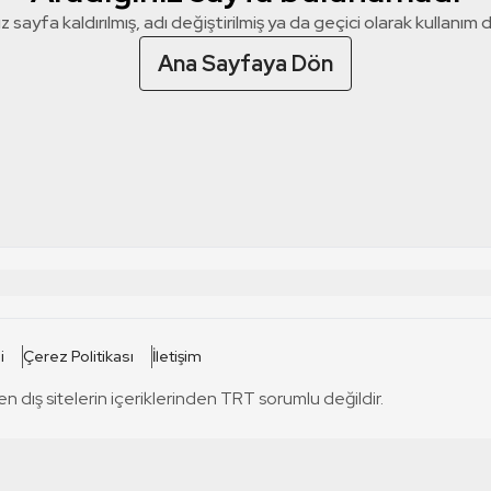
z sayfa kaldırılmış, adı değiştirilmiş ya da geçici olarak kullanım dış
Ana Sayfaya Dön
 SİTELERİ
SİTELER
i
Çerez Politikası
İletişim
TRT Kürdi
tabii
T
en dış sitelerin içeriklerinden TRT sorumlu değildir.
TRT World
TRT Dinle
T
sel
TRT Arabi
Engelsiz TRT
T
r
TRT Eba İlkokul
TRT 12 Punto
T