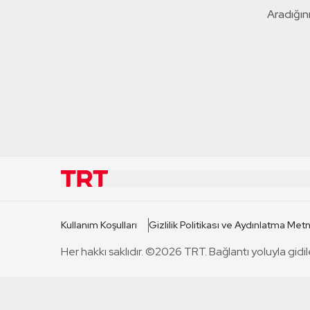
Aradığını
KURUMSAL
KANAL
Kullanım Koşulları
Gizlilik Politikası ve Aydınlatma Metn
TRT Hakkında
TRT 1
Her hakkı saklıdır. ©2026 TRT. Bağlantı yoluyla gidil
Mevzuat
TRT 2
Basın Açıklamaları
TRT Belge
Bize Ulaşın
TRT Habe