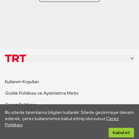
KURUMSAL
Kullanım Koşulları
KANAL SİTELERİ
Gizlilik Politikası ve Aydınlatma Metni
Çerez Politikası
SİTELER
Bu sitede tanımlama bilgileri kullanılır. Sitede gezinmeye devam
İletişim
ederek, çerez kullanımımızı kabul etmiş olursunuz.
Çerez
Politikası
CANLI YAYINLAR
Her hakkı saklıdır. ©2026 TRT. Bağlantı yoluyla gidilen dış
Kabul et
sitelerin içeriklerinden TRT sorumlu değildir.