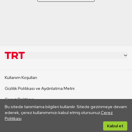
KURUMSAL
Kullanım Koşulları
KANAL SİTELERİ
Gizlilik Politikası ve Aydınlatma Metni
Çerez Politikası
SİTELER
Bu sitede tanımlama bilgileri kullanılır. Sitede gezinmeye devam
İletişim
ederek, çerez kullanımımızı kabul etmiş olursunuz.
Çerez
Politikası
CANLI YAYINLAR
Her hakkı saklıdır. ©2026 TRT. Bağlantı yoluyla gidilen dış
Kabul et
sitelerin içeriklerinden TRT sorumlu değildir.