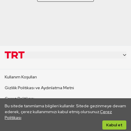
KURUMSAL
Kullanım Koşulları
KANAL SİTELERİ
Gizlilik Politikası ve Aydınlatma Metni
Çerez Politikası
SİTELER
Bu sitede tanımlama bilgileri kullanılır. Sitede gezinmeye devam
İletişim
ederek, çerez kullanımımızı kabul etmiş olursunuz.
Çerez
Politikası
CANLI YAYINLAR
Her hakkı saklıdır. ©2026 TRT. Bağlantı yoluyla gidilen dış
Kabul et
sitelerin içeriklerinden TRT sorumlu değildir.