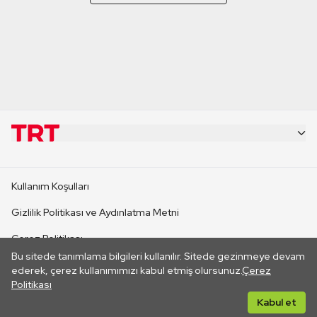
KURUMSAL
Kullanım Koşulları
KANAL SİTELERİ
Gizlilik Politikası ve Aydınlatma Metni
Çerez Politikası
SİTELER
Bu sitede tanımlama bilgileri kullanılır. Sitede gezinmeye devam
İletişim
ederek, çerez kullanımımızı kabul etmiş olursunuz.
Çerez
Politikası
CANLI YAYINLAR
Her hakkı saklıdır. ©2026 TRT. Bağlantı yoluyla gidilen dış
Kabul et
sitelerin içeriklerinden TRT sorumlu değildir.