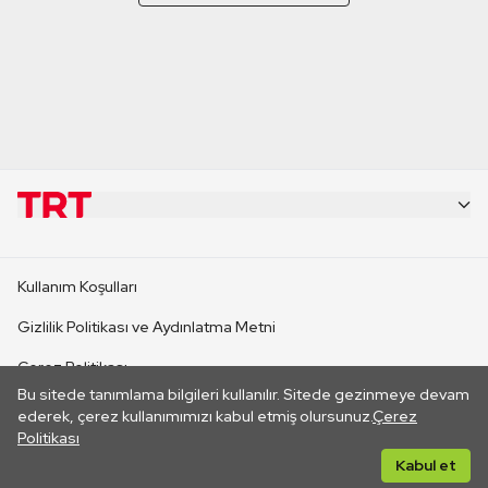
KURUMSAL
Kullanım Koşulları
KANAL SİTELERİ
Gizlilik Politikası ve Aydınlatma Metni
Çerez Politikası
SİTELER
Bu sitede tanımlama bilgileri kullanılır. Sitede gezinmeye devam
İletişim
ederek, çerez kullanımımızı kabul etmiş olursunuz.
Çerez
Politikası
CANLI YAYINLAR
Her hakkı saklıdır. ©2026 TRT. Bağlantı yoluyla gidilen dış
Kabul et
sitelerin içeriklerinden TRT sorumlu değildir.