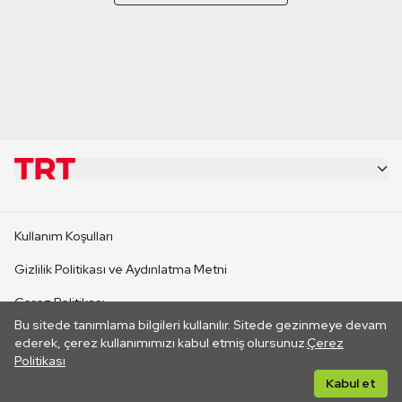
KURUMSAL
Kullanım Koşulları
KANAL SİTELERİ
Gizlilik Politikası ve Aydınlatma Metni
Çerez Politikası
SİTELER
Bu sitede tanımlama bilgileri kullanılır. Sitede gezinmeye devam
İletişim
ederek, çerez kullanımımızı kabul etmiş olursunuz.
Çerez
Politikası
CANLI YAYINLAR
Her hakkı saklıdır. ©2026 TRT. Bağlantı yoluyla gidilen dış
Kabul et
sitelerin içeriklerinden TRT sorumlu değildir.