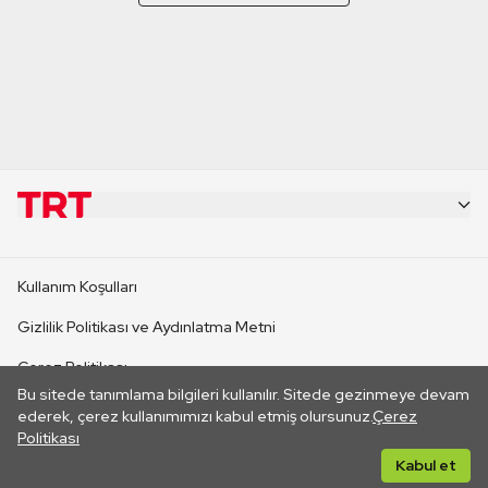
KURUMSAL
Kullanım Koşulları
KANAL SİTELERİ
Gizlilik Politikası ve Aydınlatma Metni
Çerez Politikası
SİTELER
Bu sitede tanımlama bilgileri kullanılır. Sitede gezinmeye devam
İletişim
ederek, çerez kullanımımızı kabul etmiş olursunuz.
Çerez
Politikası
CANLI YAYINLAR
Her hakkı saklıdır. ©2026 TRT. Bağlantı yoluyla gidilen dış
Kabul et
sitelerin içeriklerinden TRT sorumlu değildir.