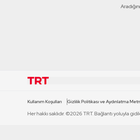
Aradığını
KURUMSAL
KANAL
Kullanım Koşulları
Gizlilik Politikası ve Aydınlatma Metn
TRT Hakkında
TRT 1
Her hakkı saklıdır. ©2026 TRT. Bağlantı yoluyla gidil
Mevzuat
TRT 2
Basın Açıklamaları
TRT Belge
Bize Ulaşın
TRT Habe