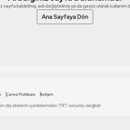
z sayfa kaldırılmış, adı değiştirilmiş ya da geçici olarak kullanım dış
Ana Sayfaya Dön
 SİTELERİ
SİTELER
i
Çerez Politikası
İletişim
TRT Kürdi
tabii
T
en dış sitelerin içeriklerinden TRT sorumlu değildir.
TRT World
TRT Dinle
T
sel
TRT Arabi
Engelsiz TRT
T
r
TRT Eba İlkokul
TRT 12 Punto
T