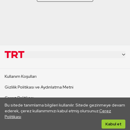
KURUMSAL
Kullanım Koşulları
KANAL SİTELERİ
Gizlilik Politikası ve Aydınlatma Metni
Çerez Politikası
SİTELER
Bu sitede tanımlama bilgileri kullanılır. Sitede gezinmeye devam
İletişim
ederek, çerez kullanımımızı kabul etmiş olursunuz.
Çerez
Politikası
CANLI YAYINLAR
Her hakkı saklıdır. ©2026 TRT. Bağlantı yoluyla gidilen dış
Kabul et
sitelerin içeriklerinden TRT sorumlu değildir.