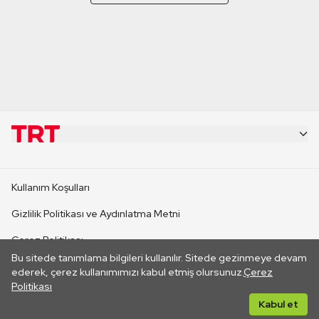
KURUMSAL
Kullanım Koşulları
KANAL SİTELERİ
Gizlilik Politikası ve Aydınlatma Metni
Çerez Politikası
SİTELER
Bu sitede tanımlama bilgileri kullanılır. Sitede gezinmeye devam
İletişim
ederek, çerez kullanımımızı kabul etmiş olursunuz.
Çerez
Politikası
CANLI YAYINLAR
Her hakkı saklıdır. ©2026 TRT. Bağlantı yoluyla gidilen dış
Kabul et
sitelerin içeriklerinden TRT sorumlu değildir.