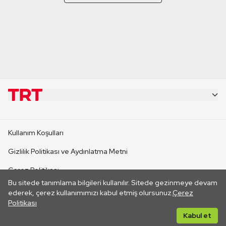
KURUMSAL
Kullanım Koşulları
KANAL SİTELERİ
Gizlilik Politikası ve Aydınlatma Metni
Çerez Politikası
SİTELER
Bu sitede tanımlama bilgileri kullanılır. Sitede gezinmeye devam
İletişim
ederek, çerez kullanımımızı kabul etmiş olursunuz.
Çerez
Politikası
CANLI YAYINLAR
Her hakkı saklıdır. ©2026 TRT. Bağlantı yoluyla gidilen dış
Kabul et
sitelerin içeriklerinden TRT sorumlu değildir.