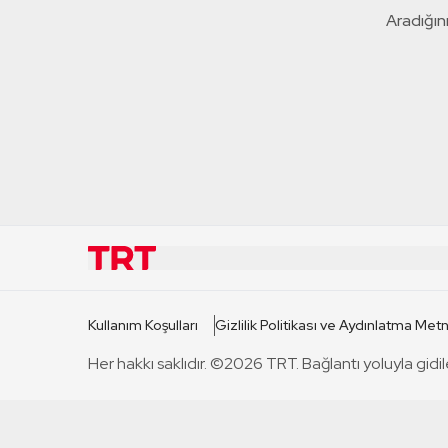
Aradığını
KURUMSAL
KANAL
Kullanım Koşulları
Gizlilik Politikası ve Aydınlatma Metn
TRT Hakkında
TRT 1
Her hakkı saklıdır. ©2026 TRT. Bağlantı yoluyla gidil
Mevzuat
TRT 2
Basın Açıklamaları
TRT Belge
Bize Ulaşın
TRT Habe