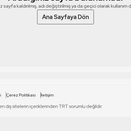
z sayfa kaldırılmış, adı değiştirilmiş ya da geçici olarak kullanım dış
Ana Sayfaya Dön
 SİTELERİ
SİTELER
i
Çerez Politikası
İletişim
TRT Kürdi
tabii
T
en dış sitelerin içeriklerinden TRT sorumlu değildir.
TRT World
TRT Dinle
T
sel
TRT Arabi
Engelsiz TRT
T
r
TRT Eba İlkokul
TRT 12 Punto
T