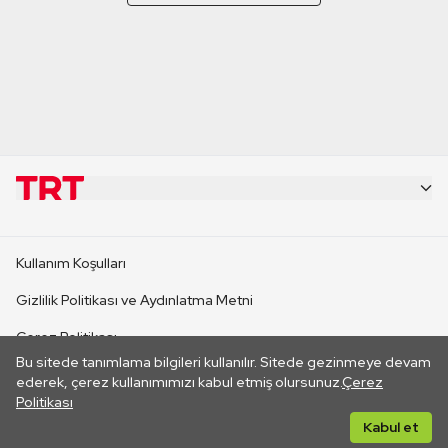
KURUMSAL
Kullanım Koşulları
KANAL SİTELERİ
Gizlilik Politikası ve Aydınlatma Metni
Çerez Politikası
SİTELER
Bu sitede tanımlama bilgileri kullanılır. Sitede gezinmeye devam
İletişim
ederek, çerez kullanımımızı kabul etmiş olursunuz.
Çerez
Politikası
CANLI YAYINLAR
Her hakkı saklıdır. ©2026 TRT. Bağlantı yoluyla gidilen dış
Kabul et
sitelerin içeriklerinden TRT sorumlu değildir.