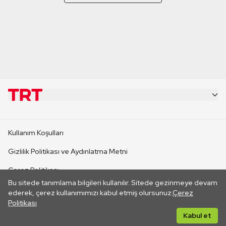
KURUMSAL
Kullanım Koşulları
KANAL SİTELERİ
Gizlilik Politikası ve Aydınlatma Metni
Çerez Politikası
SİTELER
Bu sitede tanımlama bilgileri kullanılır. Sitede gezinmeye devam
İletişim
ederek, çerez kullanımımızı kabul etmiş olursunuz.
Çerez
Politikası
CANLI YAYINLAR
Her hakkı saklıdır. ©2026 TRT. Bağlantı yoluyla gidilen dış
Kabul et
sitelerin içeriklerinden TRT sorumlu değildir.