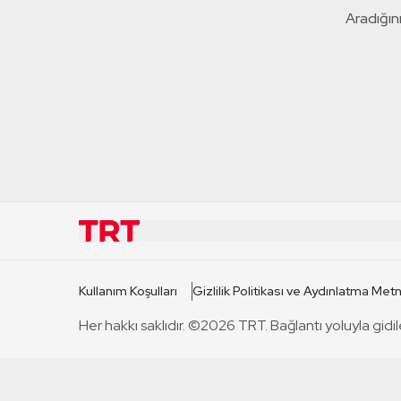
Aradığını
KURUMSAL
KANAL
Kullanım Koşulları
Gizlilik Politikası ve Aydınlatma Metn
TRT Hakkında
TRT 1
Her hakkı saklıdır. ©2026 TRT. Bağlantı yoluyla gidil
Mevzuat
TRT 2
Basın Açıklamaları
TRT Belge
Bize Ulaşın
TRT Habe