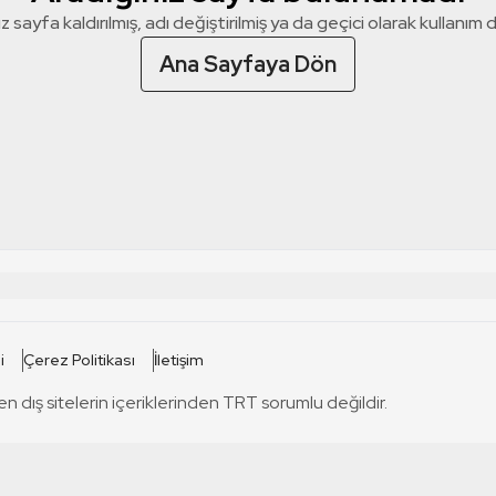
z sayfa kaldırılmış, adı değiştirilmiş ya da geçici olarak kullanım dış
Ana Sayfaya Dön
 SİTELERİ
SİTELER
i
Çerez Politikası
İletişim
TRT Kürdi
tabii
T
en dış sitelerin içeriklerinden TRT sorumlu değildir.
TRT World
TRT Dinle
T
sel
TRT Arabi
Engelsiz TRT
T
r
TRT Eba İlkokul
TRT 12 Punto
T