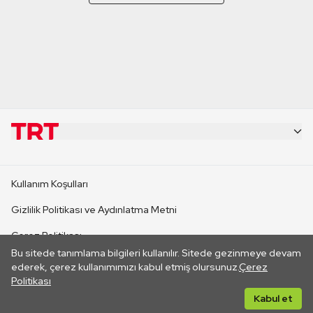
KURUMSAL
Kullanım Koşulları
KANAL SİTELERİ
Gizlilik Politikası ve Aydınlatma Metni
Çerez Politikası
SİTELER
Bu sitede tanımlama bilgileri kullanılır. Sitede gezinmeye devam
İletişim
ederek, çerez kullanımımızı kabul etmiş olursunuz.
Çerez
Politikası
CANLI YAYINLAR
Her hakkı saklıdır. ©2026 TRT. Bağlantı yoluyla gidilen dış
Kabul et
sitelerin içeriklerinden TRT sorumlu değildir.