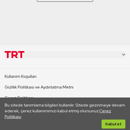
KURUMSAL
Kullanım Koşulları
KANAL SİTELERİ
Gizlilik Politikası ve Aydınlatma Metni
Çerez Politikası
SİTELER
Bu sitede tanımlama bilgileri kullanılır. Sitede gezinmeye devam
İletişim
ederek, çerez kullanımımızı kabul etmiş olursunuz.
Çerez
Politikası
CANLI YAYINLAR
Her hakkı saklıdır. ©2026 TRT. Bağlantı yoluyla gidilen dış
Kabul et
sitelerin içeriklerinden TRT sorumlu değildir.