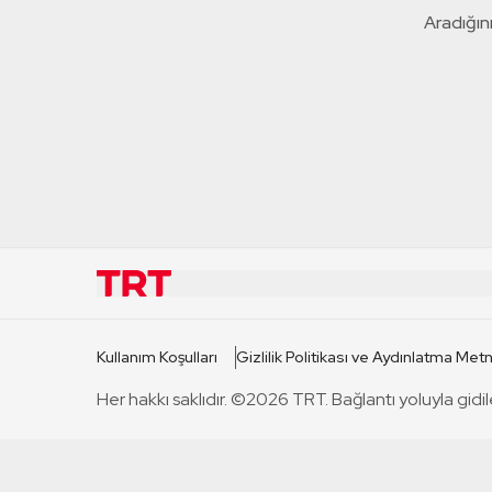
Aradığını
KURUMSAL
KANAL
Kullanım Koşulları
Gizlilik Politikası ve Aydınlatma Metn
TRT Hakkında
TRT 1
Her hakkı saklıdır. ©2026 TRT. Bağlantı yoluyla gidil
Mevzuat
TRT 2
Basın Açıklamaları
TRT Belge
Bize Ulaşın
TRT Habe