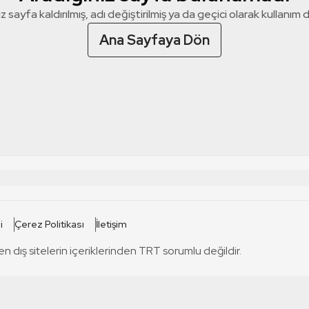
z sayfa kaldırılmış, adı değiştirilmiş ya da geçici olarak kullanım dış
Ana Sayfaya Dön
 SİTELERİ
SİTELER
i
Çerez Politikası
İletişim
TRT Kürdi
tabii
T
en dış sitelerin içeriklerinden TRT sorumlu değildir.
TRT World
TRT Dinle
T
sel
TRT Arabi
Engelsiz TRT
T
r
TRT Eba İlkokul
TRT 12 Punto
T