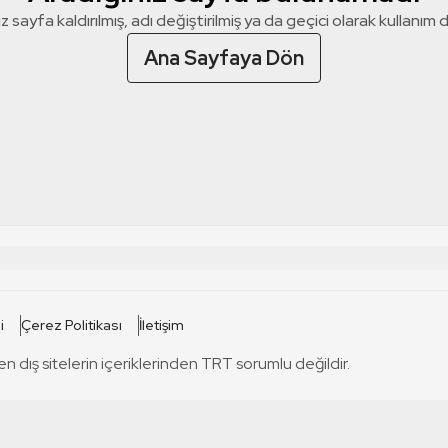
z sayfa kaldırılmış, adı değiştirilmiş ya da geçici olarak kullanım dış
Ana Sayfaya Dön
 SİTELERİ
SİTELER
i
Çerez Politikası
İletişim
TRT Kürdi
tabii
T
en dış sitelerin içeriklerinden TRT sorumlu değildir.
TRT World
TRT Dinle
T
sel
TRT Arabi
Engelsiz TRT
T
r
TRT Eba İlkokul
TRT 12 Punto
T