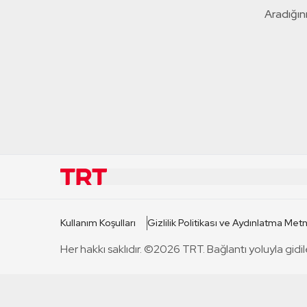
Aradığını
KURUMSAL
KANAL
Kullanım Koşulları
Gizlilik Politikası ve Aydınlatma Metn
TRT Hakkında
TRT 1
Her hakkı saklıdır. ©2026 TRT. Bağlantı yoluyla gidil
Mevzuat
TRT 2
Basın Açıklamaları
TRT Belge
Bize Ulaşın
TRT Habe