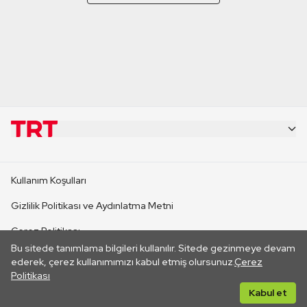
KURUMSAL
Kullanım Koşulları
KANAL SİTELERİ
Gizlilik Politikası ve Aydınlatma Metni
Çerez Politikası
SİTELER
Bu sitede tanımlama bilgileri kullanılır. Sitede gezinmeye devam
İletişim
ederek, çerez kullanımımızı kabul etmiş olursunuz.
Çerez
Politikası
CANLI YAYINLAR
Her hakkı saklıdır. ©2026 TRT. Bağlantı yoluyla gidilen dış
Kabul et
sitelerin içeriklerinden TRT sorumlu değildir.