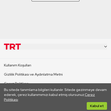
KURUMSAL
Kullanım Koşulları
KANAL SİTELERİ
Gizlilik Politikası ve Aydınlatma Metni
Çerez Politikası
SİTELER
Bu sitede tanımlama bilgileri kullanılır. Sitede gezinmeye devam
İletişim
ederek, çerez kullanımımızı kabul etmiş olursunuz.
Çerez
Politikası
CANLI YAYINLAR
Her hakkı saklıdır. ©2026 TRT. Bağlantı yoluyla gidilen dış
Kabul et
sitelerin içeriklerinden TRT sorumlu değildir.