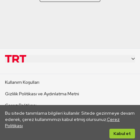
KURUMSAL
Kullanım Koşulları
KANAL SİTELERİ
Gizlilik Politikası ve Aydınlatma Metni
Çerez Politikası
SİTELER
Bu sitede tanımlama bilgileri kullanılır. Sitede gezinmeye devam
İletişim
ederek, çerez kullanımımızı kabul etmiş olursunuz.
Çerez
Politikası
CANLI YAYINLAR
Her hakkı saklıdır. ©2026 TRT. Bağlantı yoluyla gidilen dış
Kabul et
sitelerin içeriklerinden TRT sorumlu değildir.