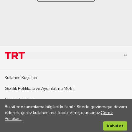
KURUMSAL
Kullanım Koşulları
KANAL SİTELERİ
Gizlilik Politikası ve Aydınlatma Metni
Çerez Politikası
SİTELER
Bu sitede tanımlama bilgileri kullanılır. Sitede gezinmeye devam
İletişim
ederek, çerez kullanımımızı kabul etmiş olursunuz.
Çerez
Politikası
CANLI YAYINLAR
Her hakkı saklıdır. ©2026 TRT. Bağlantı yoluyla gidilen dış
Kabul et
sitelerin içeriklerinden TRT sorumlu değildir.