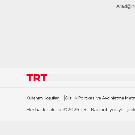
Aradığını
KURUMSAL
KANAL
Kullanım Koşulları
Gizlilik Politikası ve Aydınlatma Metn
TRT Hakkında
TRT 1
Her hakkı saklıdır. ©2026 TRT. Bağlantı yoluyla gidil
Mevzuat
TRT 2
Basın Açıklamaları
TRT Belge
Bize Ulaşın
TRT Habe