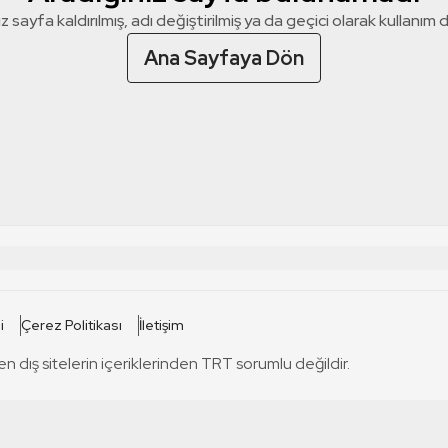
z sayfa kaldırılmış, adı değiştirilmiş ya da geçici olarak kullanım dış
Ana Sayfaya Dön
 SİTELERİ
SİTELER
i
Çerez Politikası
İletişim
TRT Kürdi
tabii
T
en dış sitelerin içeriklerinden TRT sorumlu değildir.
TRT World
TRT Dinle
T
sel
TRT Arabi
Engelsiz TRT
T
r
TRT Eba İlkokul
TRT 12 Punto
T