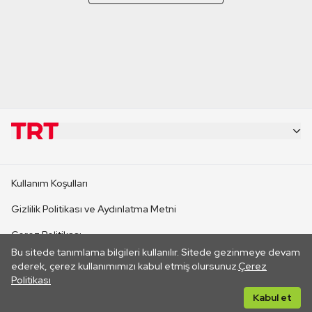
KURUMSAL
Kullanım Koşulları
KANAL SİTELERİ
Gizlilik Politikası ve Aydınlatma Metni
Çerez Politikası
SİTELER
Bu sitede tanımlama bilgileri kullanılır. Sitede gezinmeye devam
İletişim
ederek, çerez kullanımımızı kabul etmiş olursunuz.
Çerez
Politikası
CANLI YAYINLAR
Her hakkı saklıdır. ©2026 TRT. Bağlantı yoluyla gidilen dış
Kabul et
sitelerin içeriklerinden TRT sorumlu değildir.