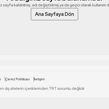
z sayfa kaldırılmış, adı değiştirilmiş ya da geçici olarak kullanım dış
Ana Sayfaya Dön
 SİTELERİ
SİTELER
i
Çerez Politikası
İletişim
TRT Kürdi
tabii
T
en dış sitelerin içeriklerinden TRT sorumlu değildir.
TRT World
TRT Dinle
T
sel
TRT Arabi
Engelsiz TRT
T
r
TRT Eba İlkokul
TRT 12 Punto
T