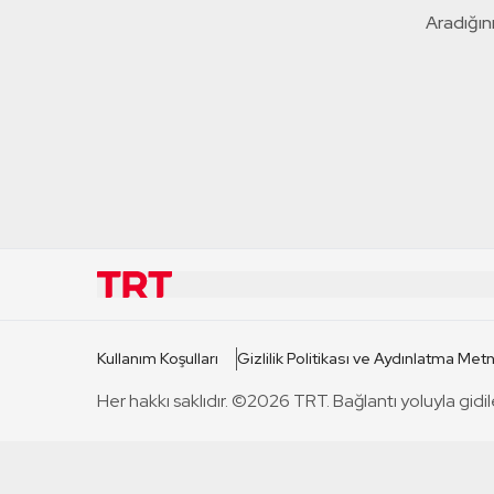
Aradığını
KURUMSAL
KANAL
Kullanım Koşulları
Gizlilik Politikası ve Aydınlatma Metn
TRT Hakkında
TRT 1
Her hakkı saklıdır. ©2026 TRT. Bağlantı yoluyla gidil
Mevzuat
TRT 2
Basın Açıklamaları
TRT Belge
Bize Ulaşın
TRT Habe