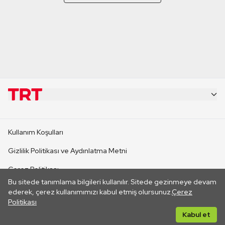
KURUMSAL
Kullanım Koşulları
KANAL SİTELERİ
Gizlilik Politikası ve Aydınlatma Metni
Çerez Politikası
SİTELER
Bu sitede tanımlama bilgileri kullanılır. Sitede gezinmeye devam
İletişim
ederek, çerez kullanımımızı kabul etmiş olursunuz.
Çerez
Politikası
CANLI YAYINLAR
Her hakkı saklıdır. ©2026 TRT. Bağlantı yoluyla gidilen dış
Kabul et
sitelerin içeriklerinden TRT sorumlu değildir.