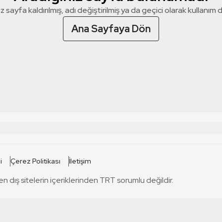
z sayfa kaldırılmış, adı değiştirilmiş ya da geçici olarak kullanım dış
Ana Sayfaya Dön
 SİTELERİ
SİTELER
i
Çerez Politikası
İletişim
TRT Kürdi
tabii
T
en dış sitelerin içeriklerinden TRT sorumlu değildir.
TRT World
TRT Dinle
T
sel
TRT Arabi
Engelsiz TRT
T
r
TRT Eba İlkokul
TRT 12 Punto
T