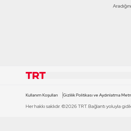
Aradığını
KURUMSAL
KANAL
Kullanım Koşulları
Gizlilik Politikası ve Aydınlatma Metn
TRT Hakkında
TRT 1
Her hakkı saklıdır. ©2026 TRT. Bağlantı yoluyla gidil
Mevzuat
TRT 2
Basın Açıklamaları
TRT Belge
Bize Ulaşın
TRT Habe