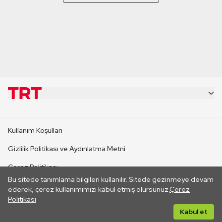
KURUMSAL
Kullanım Koşulları
KANAL SİTELERİ
Gizlilik Politikası ve Aydınlatma Metni
Çerez Politikası
SİTELER
Bu sitede tanımlama bilgileri kullanılır. Sitede gezinmeye devam
İletişim
ederek, çerez kullanımımızı kabul etmiş olursunuz.
Çerez
Politikası
CANLI YAYINLAR
Her hakkı saklıdır. ©2026 TRT. Bağlantı yoluyla gidilen dış
Kabul et
sitelerin içeriklerinden TRT sorumlu değildir.