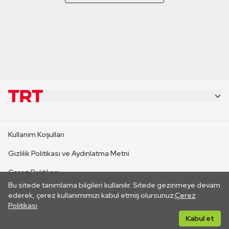
KURUMSAL
Kullanım Koşulları
KANAL SİTELERİ
Gizlilik Politikası ve Aydınlatma Metni
Çerez Politikası
SİTELER
Bu sitede tanımlama bilgileri kullanılır. Sitede gezinmeye devam
İletişim
ederek, çerez kullanımımızı kabul etmiş olursunuz.
Çerez
Politikası
CANLI YAYINLAR
Her hakkı saklıdır. ©2026 TRT. Bağlantı yoluyla gidilen dış
Kabul et
sitelerin içeriklerinden TRT sorumlu değildir.