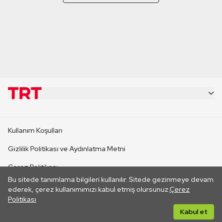
KURUMSAL
Kullanım Koşulları
KANAL SİTELERİ
Gizlilik Politikası ve Aydınlatma Metni
Çerez Politikası
SİTELER
Bu sitede tanımlama bilgileri kullanılır. Sitede gezinmeye devam
İletişim
ederek, çerez kullanımımızı kabul etmiş olursunuz.
Çerez
Politikası
CANLI YAYINLAR
Her hakkı saklıdır. ©2026 TRT. Bağlantı yoluyla gidilen dış
Kabul et
sitelerin içeriklerinden TRT sorumlu değildir.