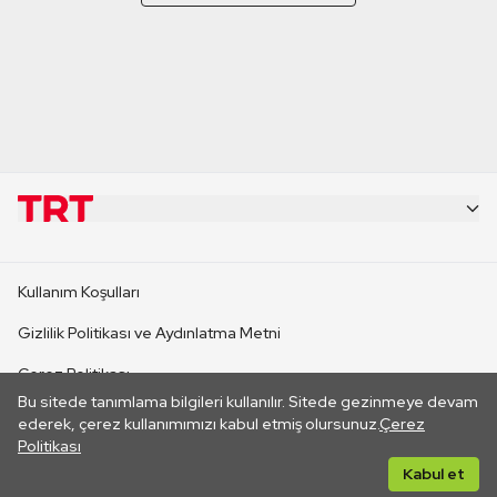
KURUMSAL
Kullanım Koşulları
KANAL SİTELERİ
Gizlilik Politikası ve Aydınlatma Metni
Çerez Politikası
SİTELER
Bu sitede tanımlama bilgileri kullanılır. Sitede gezinmeye devam
İletişim
ederek, çerez kullanımımızı kabul etmiş olursunuz.
Çerez
Politikası
CANLI YAYINLAR
Her hakkı saklıdır. ©2026 TRT. Bağlantı yoluyla gidilen dış
Kabul et
sitelerin içeriklerinden TRT sorumlu değildir.